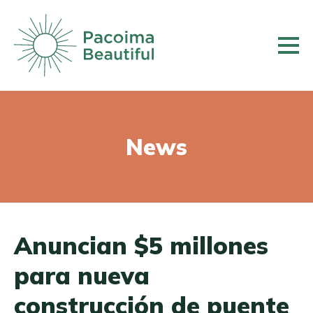
Skip
to
main
content
News
Anuncian $5 millones
para nueva
construcción de puente